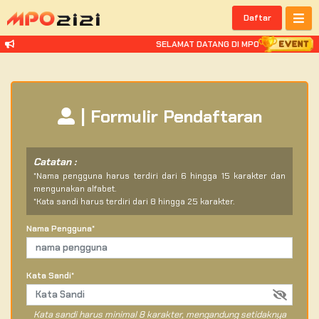
Daftar
SELAMAT DATANG DI MPO2121, KAMI MENE
| Formulir Pendaftaran
Catatan :
*Nama pengguna harus terdiri dari 6 hingga 15 karakter dan
mengunakan alfabet.
*Kata sandi harus terdiri dari 8 hingga 25 karakter.
Nama Pengguna*
Kata Sandi*
Kata sandi harus minimal 8 karakter, mengandung setidaknya