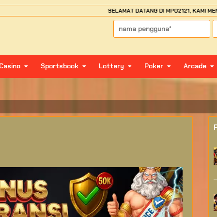
SELAMAT DATANG DI MPO2121, KAMI MENERIMA DE
Casino
Sportsbook
Lottery
Poker
Arcade