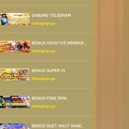
GABUNG TELEGRAM
Selengkapnya
BONUS AGUSTUS MEMBAR...
Selengkapnya
BONUS SUPER 21
Selengkapnya
BONUS FREE SPIN
Selengkapnya
BONUS DUET MAUT KAKE...