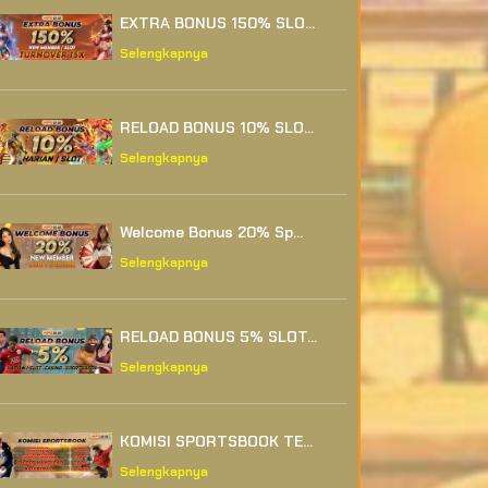
EXTRA BONUS 150% SLO...
Selengkapnya
RELOAD BONUS 10% SLO...
Selengkapnya
Welcome Bonus 20% Sp...
Selengkapnya
RELOAD BONUS 5% SLOT...
Selengkapnya
KOMISI SPORTSBOOK TE...
Selengkapnya