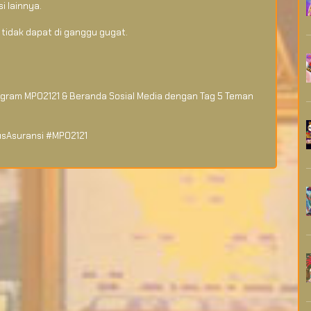
i lainnya.
tidak dapat di ganggu gugat.
egram MPO2121 & Beranda Sosial Media dengan Tag 5 Teman
nusAsuransi #MPO2121