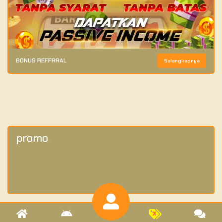
BONUS REFFRRAL
Selengkapnya
promo