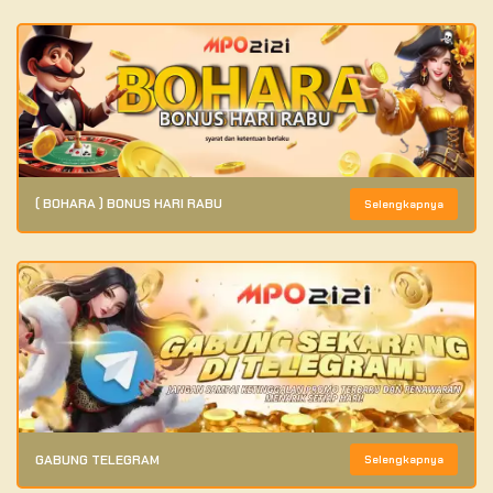
( BOHARA ) BONUS HARI RABU
Selengkapnya
GABUNG TELEGRAM
Selengkapnya