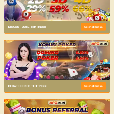
DISKON TOGEL TERTINGGI
Selengkapnya
REBATE POKER TERTINGGI
Selengkapnya