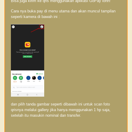
Bisa juga kirim ke qris menggunakan aplikasi GoPay lohh!
Cara nya buka pay di menu utama dan akan muncul tampilan
seperti kamera di bawah ini :
dan pilih tanda gambar seperti dibawah ini untuk scan foto
qrisnya melalui gallery jika hanya menggunakan 1 hp saja,
setelah itu masukin nominal dan transfer.