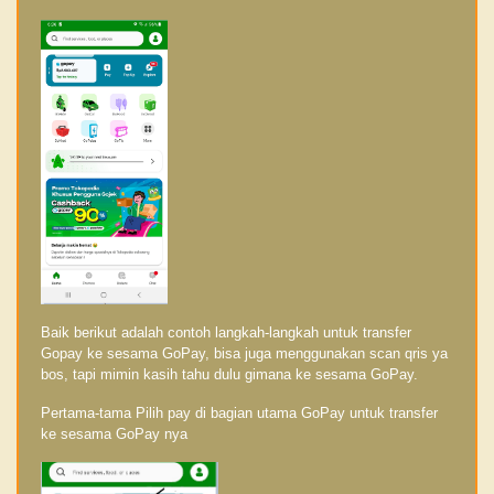
Baik berikut adalah contoh langkah-langkah untuk transfer
Gopay ke sesama GoPay, bisa juga menggunakan scan qris ya
bos, tapi mimin kasih tahu dulu gimana ke sesama GoPay.
Pertama-tama Pilih pay di bagian utama GoPay untuk transfer
ke sesama GoPay nya