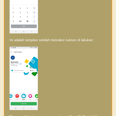
Ini adalah tampilan setelah transaksi sukses di lakukan :