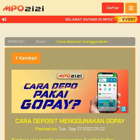
Daftar
SELAMAT DATANG DI MPO2121, KAMI MENERI
MPO2121
Post
Cara deposit menggunakan gopay
Kembali
CARA DEPOSIT MENGGUNAKAN GOPAY
Posted on:
Tue , Sep 27 2022 05:22
Panduan cara transfer menggunakan E-wallet GoPay