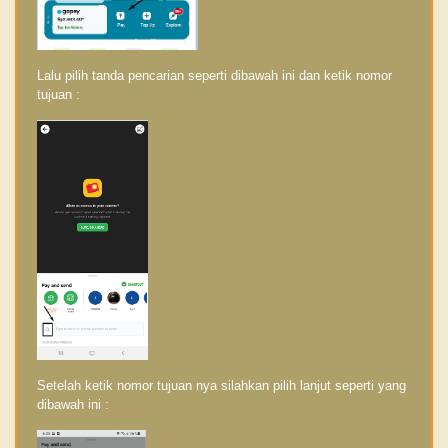
Lalu pilih tanda pencarian seperti dibawah ini dan ketik nomor
tujuan :
Setelah ketik nomor tujuan nya silahkan pilih lanjut seperti yang
dibawah ini :